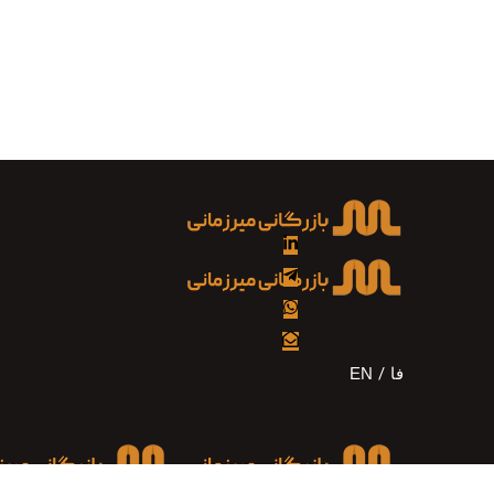
Skip
Skip
to
links
primary
navigation
Skip
to
content
فا
EN