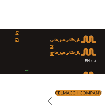
Skip
Skip
to
links
primary
navigation
Skip
to
content
فا
EN
CELMACCH COMPANY