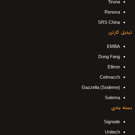
Tiruna
Renova
SRS China
تبدیل کارتن
EMBA
Dong Fang
Elitron
Celmacch
Gazzella (Sodeme)
Solema
بسته بندی
Signode
Unitech