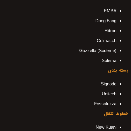
EMBA
Dong Fang
Elitron
Celmacch
Gazzella (Sodeme)
Solema
بسته بندی
Signode
Unitech
Fossaluzza
خطوط انتقال
New Kuani