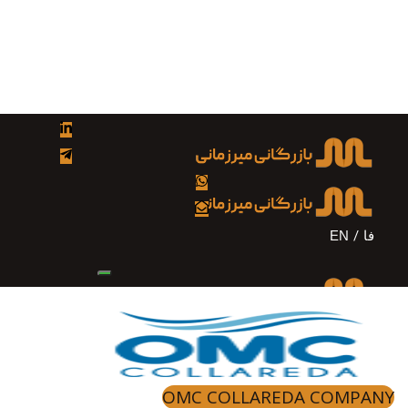
Skip
Skip
to
links
primary
navigation
Skip
to
content
فا
EN
OMC COLLAREDA COMPANY