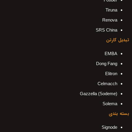
Tiruna
Renova
SRS China
تبدیل کارتن
EMBA
Dong Fang
Elitron
Celmacch
Gazzella (Sodeme)
Solema
بسته بندی
Signode