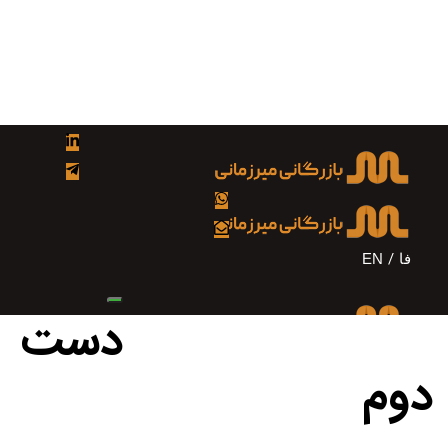
Skip
Skip
to
links
primary
navigation
Skip
to
content
فا
EN
دست
دوم